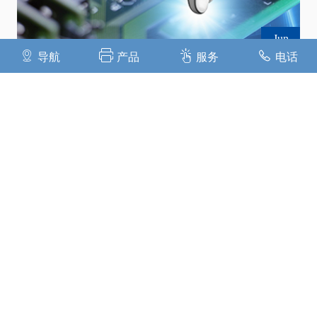
Jun
07
导航
产品
服务
电话
行業現狀
隨着勞動力成本的不斷提高，越來越多的企業關注工廠
自動化這一領域，也給這一行業帶來了發展商機。同
時，如何提升服務水準也成了非標自動化機械行業的當
務之急。當前，我國非標自動化機械化企業數量較多，
但規模較小，技術落後、競爭同質化是共同的特點。如
何參與這一行業的競爭成為一個挑戰。