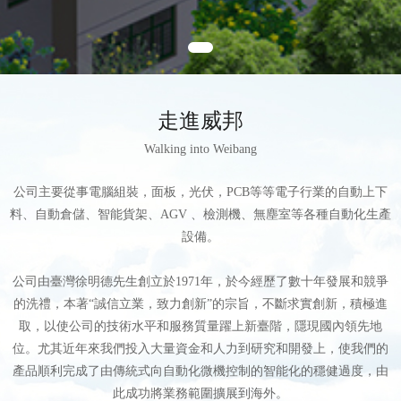
走進威邦
Walking into Weibang
公司主要從事電腦組裝，面板，光伏，PCB等等電子行業的自動上下
料、自動倉儲、智能貨架、AGV 、檢測機、無塵室等各種自動化生產
設備。
公司由臺灣徐明德先生創立於1971年，於今經歷了數十年發展和競爭
的洗禮，本著“誠信立業，致力創新”的宗旨，不斷求實創新，積極進
取，以使公司的技術水平和服務質量躍上新臺階，隱現國內領先地
位。尤其近年來我們投入大量資金和人力到研究和開發上，使我們的
產品順利完成了由傳統式向自動化微機控制的智能化的穩健過度，由
此成功將業務範圍擴展到海外。