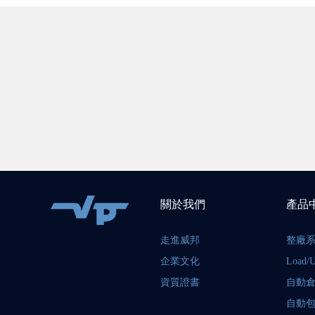
關於我們
產品
走進威邦
整廠
企業文化
Load/U
資質證書
自動倉
自動